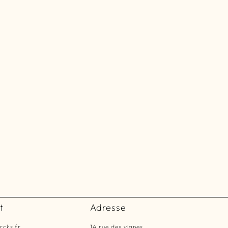
t
Adresse
rcks.fr
14 rue des vignes