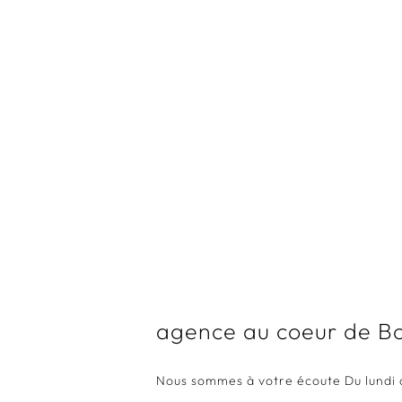
Architecture d'intérieur / Identité commerciale / Design mobilier
A
/ Maitrise d'oeuvre
agence au coeur de B
Nous sommes à votre écoute Du lundi 