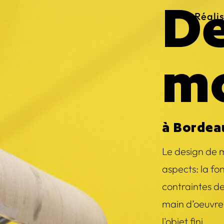
De
Réali
mo
à Bordea
Le design de m
aspects: la fon
contraintes de
main d’oeuvre,
l'objet fini.