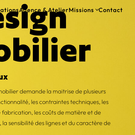
sign
sations
Agence & Atelier
Missions
Contact
Architecture comm
Maîtrise d’oeuvre
bilier
Agencement comm
Design mobilier
Branding
ux
obilier demande la maitrise de plusieurs
ctionnalité, les contraintes techniques, les
 fabrication, les coûts de matière et de
 la sensibilité des lignes et du caractère de