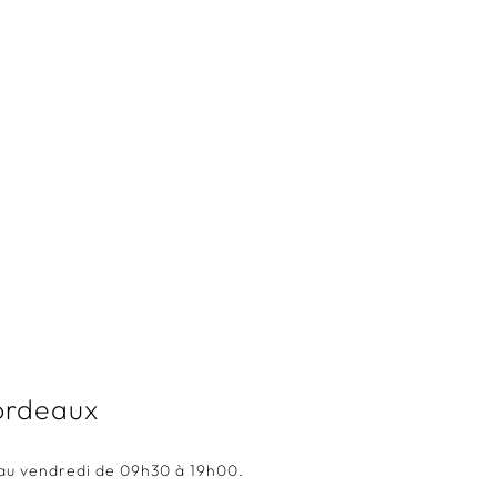
rchitecture d'intérieur / identité commercial / Design mobilier
ordeaux
au vendredi de 09h30 à 19h00.