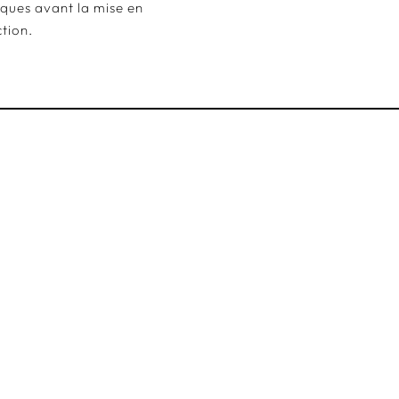
iques avant la mise en
tion.
s
JAQEN - TUKI