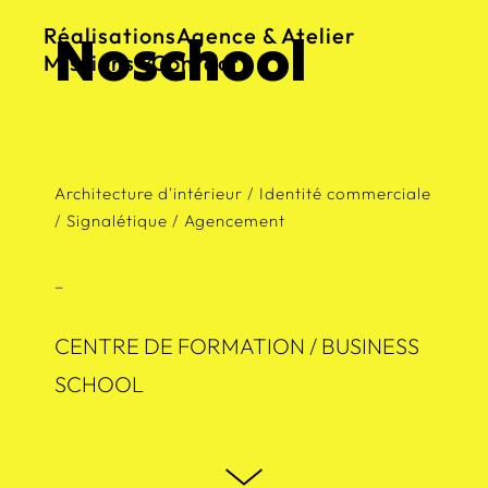
Réalisations
Agence & Atelier
Noschool
Missions
Contact
Architecture commerciale
Maîtrise d’oeuvre
Agencement commercial
Design mobilier
Branding
Architecture d'intérieur / Identité commerciale
/ Signalétique / Agencement
_
CENTRE DE FORMATION / BUSINESS
SCHOOL