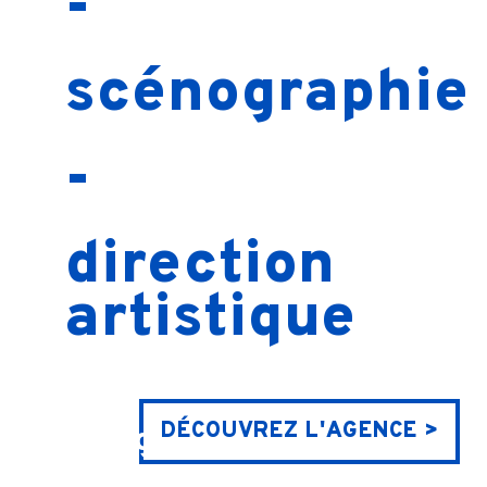
-
scénographie
-
direction
artistique
DÉCOUVREZ L'AGENCE >
Notre agence de design