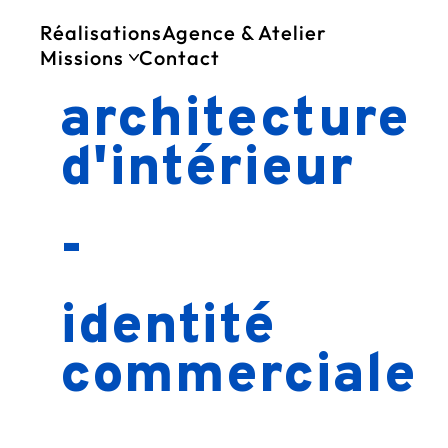
Réalisations
Agence & Atelier
Missions
Contact
architecture
Architecture commerciale
Maîtrise d’oeuvre
Agencement commercial
d'intérieur
Design mobilier
Branding
-
identité
commerciale